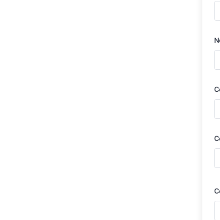
N
C
C
C