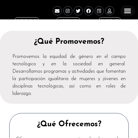
Ir
E
I
T
F
W
U
n
n
w
a
p
s
al
v
s
i
c
f
e
contenido
e
t
t
e
o
r
QUIÉNES SOMOS
NUESTROS EJES
CONTÁCTANOS
QUIÉNES SO
l
a
t
b
r
o
g
e
o
m
p
r
r
o
s
e
a
k
¿Qué Promovemos?
m
Promovemos la equidad de género en el campo
tecnológico y en la sociedad en general.
Desarrollamos programas y actividades que fomentan
la participación igualitaria de mujeres y jóvenes en
disciplinas tecnológicas, así como en roles de
liderazgo.
¿Qué Ofrecemos?